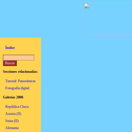
Índice
Secciones relacionadas:
Tutorial: Panorámicas
Fotografía digital
Galerías 2006
República Checa
Austria (II)
Suiza (II)
Alemania