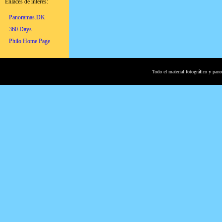
Enlaces de interés:
Panoramas.DK
360 Days
Philo Home Page
Todo el material fotográfico y pan