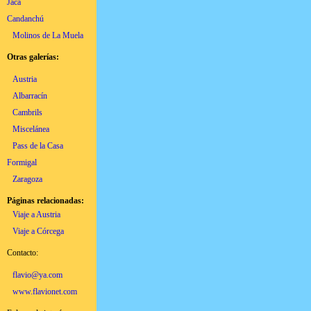
Jaca
Candanchú
Molinos de La Muela
Otras galerías:
Austria
Albarracín
Cambrils
Miscelánea
Pass de la Casa
Formigal
Zaragoza
Páginas relacionadas:
Viaje a Austria
Viaje a Córcega
Contacto:
flavio@ya.com
www.flavionet.com